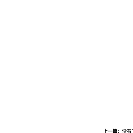
上一篇：
没有