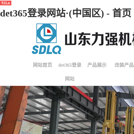
51La
det365登录网站·(中国区) - 首页
网站首页
det365登录
产品展示
改装产品
网站