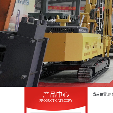
产品中心
当前位置:
网
PRODUCT CATEGORY